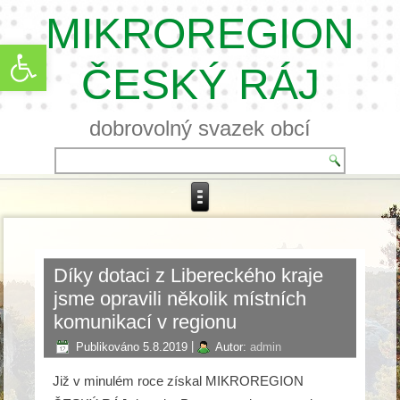
MIKROREGION
Open toolbar
ČESKÝ RÁJ
dobrovolný svazek obcí
Díky dotaci z Libereckého kraje
jsme opravili několik místních
komunikací v regionu
Publikováno
5.8.2019
|
Autor:
admin
Již v minulém roce získal MIKROREGION