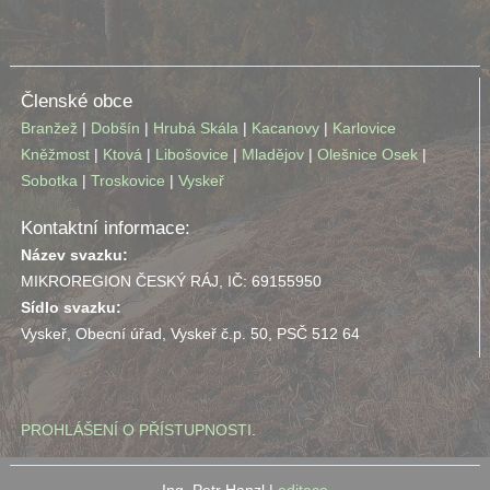
Členské obce
Branžež
|
Dobšín
|
Hrubá Skála
|
Kacanovy
|
Karlovice
Kněžmost
|
Ktová
|
Libošovice
|
Mladějov
|
Olešnice
Osek
|
Sobotka
|
Troskovice
|
Vyskeř
Kontaktní informace:
Název svazku:
MIKROREGION ČESKÝ RÁJ, IČ: 69155950
Sídlo svazku:
Vyskeř, Obecní úřad, Vyskeř č.p. 50, PSČ 512 64
PROHLÁŠENÍ O PŘÍSTUPNOSTI
.