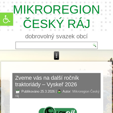
MIKROREGION
Open toolbar
ČESKÝ RÁJ
dobrovolný svazek obcí
Zveme vás na další ročník
traktoriády – Vyskeř 2026
Publikováno
25.3.2026
|
Autor:
Mikroregion Český
ráj