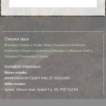
Členské obce
Branžež
|
Dobšín
|
Hrubá Skála
|
Kacanovy
|
Karlovice
Kněžmost
|
Ktová
|
Libošovice
|
Mladějov
|
Olešnice
Osek
|
Sobotka
|
Troskovice
|
Vyskeř
Kontaktní informace:
Název svazku:
MIKROREGION ČESKÝ RÁJ, IČ: 69155950
Sídlo svazku:
Vyskeř, Obecní úřad, Vyskeř č.p. 50, PSČ 512 64